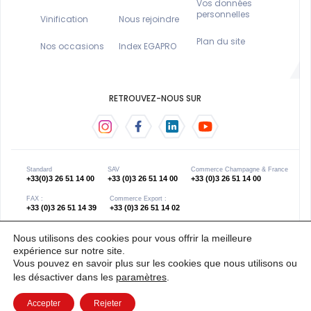
Vos données
personnelles
Vinification
Nous rejoindre
Plan du site
Nos occasions
Index EGAPRO
RETROUVEZ-NOUS SUR
Standard
SAV
Commerce Champagne & France
+33(0)3 26 51 14 00
+33 (0)3 26 51 14 00
+33 (0)3 26 51 14 00
FAX :
Commerce Export :
+33 (0)3 26 51 14 39
+33 (0)3 26 51 14 02
Nous utilisons des cookies pour vous offrir la meilleure
expérience sur notre site.
Copyright 2021 © œno concept - Index égalité hommes /
Site réalisé par Les Grands
Vous pouvez en savoir plus sur les cookies que nous utilisons ou
femmes 0
Discrets
les désactiver dans les
paramètres
.
Français
Accepter
Rejeter