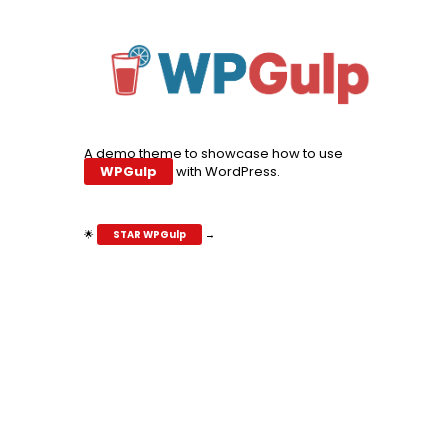
A demo theme to showcase how to use
WPGulp
with WordPress.
🌟
STAR WPGulp
→